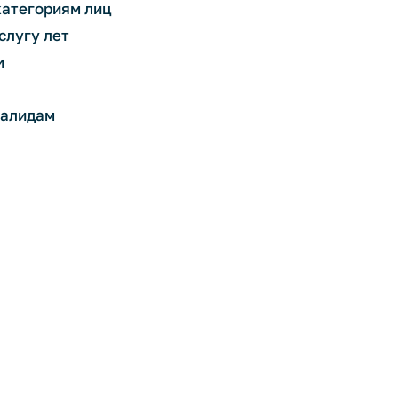
категориям лиц
слугу лет
и
валидам