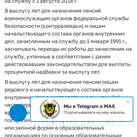
на службу с 1 августа 2018 г.
В выслугу лет для назначения пенсий
военнослужащим органов федеральной службы
безопасности (контрразведки) и лицам
начальствующего состава органов внутренних
дел, зачисленным на службу до 1 января 1991 г.,
засчитывать периоды их работы до зачисления на
службу, учтенные в соответствии с ранее
действовавшим законодательством для выплаты
процентной надбавки за выслугу лет.
В выслугу лет для назначения пенсии лицам
рядового и начальствующего состава органов
внутренних дел в соответствии с пунктом "а"
части первой статьи 13 Закона засчитывать
Мы в Telegram и MAX
время (не более пяти лет) их обучения до
Подписываемся на наш каналы
поступления на службу по очной, очно-заочной
или заочной форме в образовательных
организациях по основным образовательным