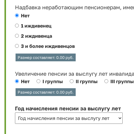
Надбавка неработающим пенсионерам, им
Нет
1 иждивенец
2 иждивенца
3 и более иждивенцов
Размер составляет:
0.00
руб.
Увеличение пенсии за выслугу лет инвалидам
Нет
I группы
II группы
III группы
Размер составляет:
0.00
руб.
Год начисления пенсии за выслугу лет