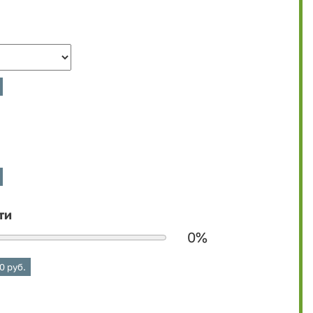
ти
0
%
0
руб.