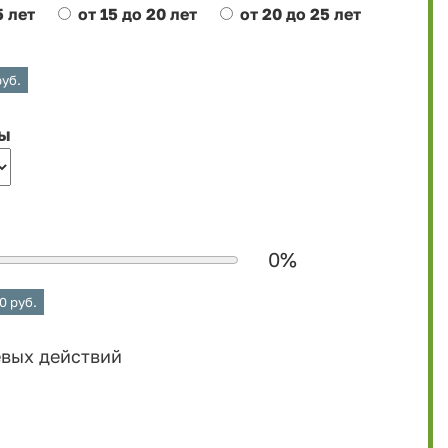
5 лет
от 15 до 20 лет
от 20 до 25 лет
уб.
бы
0
%
0
руб.
евых действий