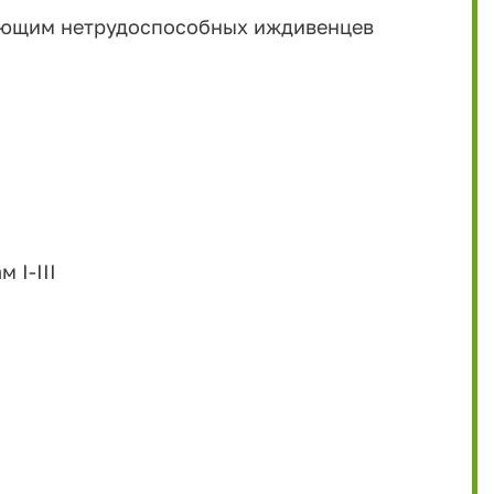
еющим нетрудоспособных иждивенцев
 I-III