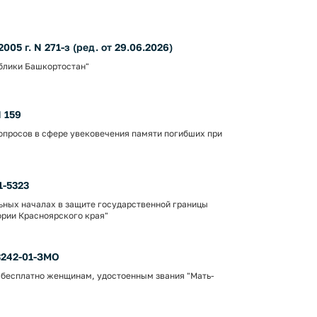
05 г. N 271-з (ред. от 29.06.2026)
ублики Башкортостан"
N 159
опросов в сфере увековечения памяти погибших при
1-5323
ьных началах в защите государственной границы
ории Красноярского края"
 3242-01-ЗМО
 бесплатно женщинам, удостоенным звания "Мать-