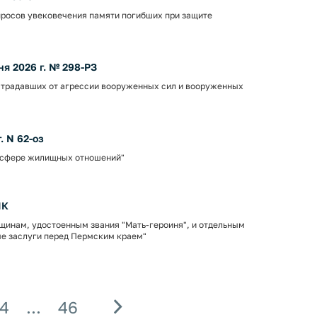
просов увековечения памяти погибших при защите
я 2026 г. № 298-РЗ
острадавших от агрессии вооруженных сил и вооруженных
. N 62-оз
в сфере жилищных отношений"
ПК
щинам, удостоенным звания "Мать-героиня", и отдельным
е заслуги перед Пермским краем"
Вперед
4
...
46