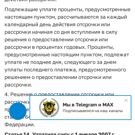
Подлежащие уплате проценты, предусмотренные
настоящим пунктом, рассчитываются за каждый
календарный день действия отсрочки или
рассрочки начиная со дня вступления в силу
решения о предоставлении отсрочки или
рассрочки в процентах годовых. Проценты,
предусмотренные настоящим пунктом, подлежат
уплате не позднее дня, следующего за днем
уплаты последнего платежа, предусмотренного
решением о предоставлении отсрочки или
рассрочки.
4. Решение о предоставлении отсрочки или
рассрочки или об отказе в ее предоставлении
Мы в Telegram и MAX
принимается в порядке, предусмотренном
Подписываемся на наш каналы
статьей 64 Налогового кодекса Российской
Федерации.
Статья 14.
Утратила силу
с 1 января 2007 г.