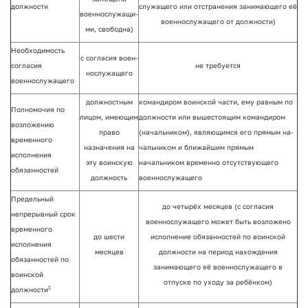
должности
служащего или отстранения зани­мающего её
военнослужащи­
военнослужащего от должности)
ми, свободна)
Необходимость
с согласия воен­
согла­сия
не требуется
нослужащего
военнослужащего
должностным
командиром воинской части, ему равным по
Полномочия по
лицом, имеющим
должности или выше­стоящим командиром
возло­жению
право
(начальни­ком), являющимся его прямым на­
временного
назначения на
чальником и ближайшим прямым
исполнения
эту воинскую
начальником временно отсутствую­щего
обязанно­стей
должность
военнослужащего
Предельный
до четырёх месяцев (с согласия
непрерыв­ный срок
военнослужащего может быть возложено
временного
до шести
исполнение обязан­ностей по воинской
исполнения
месяцев
должности на период нахождения
обязанно­стей по
занимающего её военнослужащего в
воинской
отпуске по ухо­ду за ребёнком)
1
должности