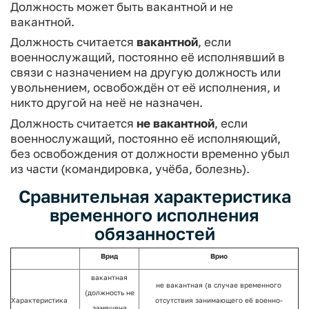
Должность может быть вакантной и не
вакантной.
Должность считается
вакантной
, если
военнослужащий, постоянно её исполнявший в
связи с назначением на другую должность или
увольнением, освобождён от её исполнения, и
ни­кто другой на неё не назначен.
Должность считается
не вакантной
, если
военнослужащий, постоянно её исполняющий,
без освобождения от должности временно убыл
из части (командировка, учёба, болезнь).
Сравнительная характеристика
временного исполнения
обязанностей
Врид
Врио
вакантная
не вакантная (в случае временного
(долж­ность не
Характеристика
отсутствия занимающего её военно­
замещена