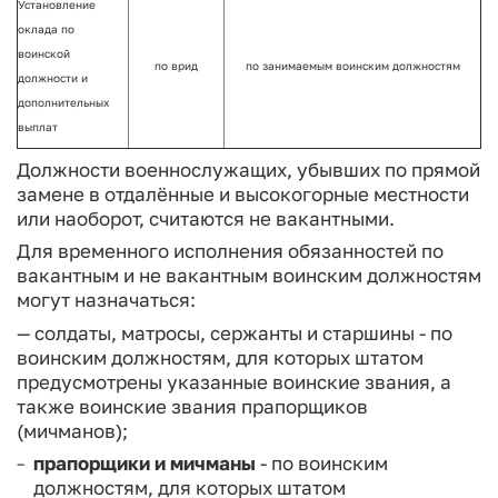
Установление
оклада по
воинской
по врид
по занимаемым воинским должно­стям
должности и
дополнительных
вы­плат
Должности военнослужащих, убывших по прямой
замене в отдалённые и высокогорные местности
или наоборот, считаются не вакантными.
Для временного исполнения обязанностей по
вакантным и не вакантным воинским должностям
могут назначаться:
— солдаты, матросы, сержанты и старшины - по
воинским должностям, для которых штатом
предусмотрены указанные воин­ские звания, а
также воинские звания прапорщиков
(мичманов);
прапорщики и мичманы
- по воинским
должностям, для которых штатом