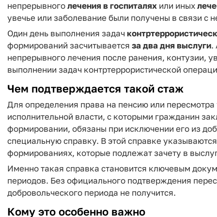
непрерывного
лечения в госпиталях
или иных
лече
увечье или заболевание были получены в связи с 
Один день выполнения задач
контртеррористичес
формирований засчитывается
за два дня выслуги
.
непрерывного лечения после ранения, контузии, у
выполнении задач контртеррористической операци
Чем подтверждается такой стаж
Для определения права на пенсию или пересмотра
исполнительной власти, с которыми гражданин за
формировании, обязаны при исключении его из д
специальную справку. В этой справке указываютс
формированиях, которые подлежат зачету в выслуг
Именно такая справка становится ключевым доку
периодов. Без официального подтверждения пересч
добровольческого периода не получится.
Кому это особенно важно