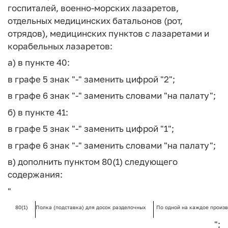
госпиталей, военно-морских лазаретов,
отдельных медицинских батальонов (рот,
отрядов), медицинских пунктов с лазаретами и
корабельных лазаретов:
а) в пункте 40:
в графе 5 знак "-" заменить цифрой "2";
в графе 6 знак "-" заменить словами "на палату";
б) в пункте 41:
в графе 5 знак "-" заменить цифрой "1";
в графе 6 знак "-" заменить словами "на палату";
в) дополнить пунктом 80(1) следующего
содержания:
"
80(1)
Полка (подставка) для досок разделочных
По одной на каждое произ
";