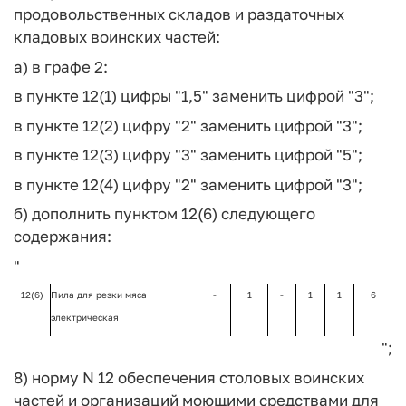
продовольственных складов и раздаточных
кладовых воинских частей:
а) в графе 2:
в пункте 12(1) цифры "1,5" заменить цифрой "3";
в пункте 12(2) цифру "2" заменить цифрой "3";
в пункте 12(3) цифру "3" заменить цифрой "5";
в пункте 12(4) цифру "2" заменить цифрой "3";
б) дополнить пунктом 12(6) следующего
содержания:
"
12(6)
Пила для резки мяса
-
1
-
1
1
6
электрическая
";
8) норму N 12 обеспечения столовых воинских
частей и организаций моющими средствами для