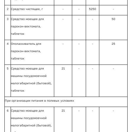
2
Средство чистящее, г
-
-
5250
-
3
Средство моющее для
-
-
-
50
парокон-вектомата,
таблеток
4
Ополаскиватель для
-
-
-
25
парокон-вектомата,
таблеток
5
Средство моющее для
21
-
-
-
машины посудомоечной
малогабаритной (бытовой),
таблеток
При организации питания в полевых условиях
6
Средство моющее для
21
-
-
-
машины посудомоечной
малогабаритной (бытовой),