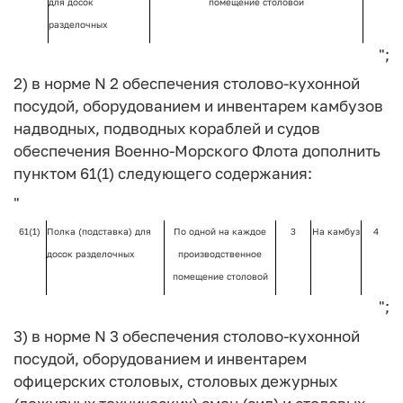
для досок
помещение столовой
разделочных
";
2) в норме N 2 обеспечения столово-кухонной
посудой, оборудованием и инвентарем камбузов
надводных, подводных кораблей и судов
обеспечения Военно-Морского Флота дополнить
пунктом 61(1) следующего содержания:
"
61(1)
Полка (подставка) для
По одной на каждое
3
На камбуз
4
досок разделочных
производственное
помещение столовой
";
3) в норме N 3 обеспечения столово-кухонной
посудой, оборудованием и инвентарем
офицерских столовых, столовых дежурных