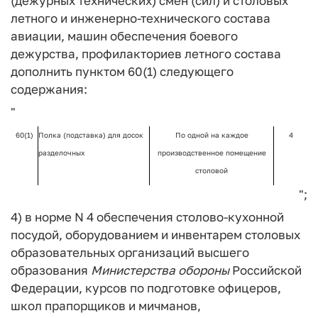
(дежурных технических) смен (сил) и столовых
летного и инженерно-технического состава
авиации, машин обеспечения боевого
дежурства, профилакториев летного состава
дополнить пунктом 60(1) следующего
содержания:
"
60(1)
Полка (подставка) для досок
По одной на каждое
4
разделочных
производственное помещение
столовой
";
4) в норме N 4 обеспечения столово-кухонной
посудой, оборудованием и инвентарем столовых
образовательных организаций высшего
образования
Министерства
обороны
Российской
Федерации, курсов по подготовке офицеров,
школ прапорщиков и мичманов,