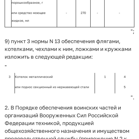
порошкообразное, г
или средство моющее
-
270
-
-
жидкое, мл
";
9) пункт 3 нормы N 13 обеспечения флягами,
котелками, чехлами к ним, ложками и кружками
изложить в следующей редакции:
"
3
Котелок металлический
1
4
или поднос секционный из нержавеющей стали
5
".
2. В Порядке обеспечения воинских частей и
организаций Вооруженных Сил Российской
Федерации техникой, продукцией
общехозяйственного назначения и имуществом
продовольственной службы (приложение N 2 к