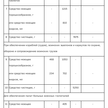
таблеток
7
Средство моющее
-
1215
-
-
порошкообразное, г
или средство моющее
-
810
-
-
жидкое, мл
8
Средство чистящее, г
-
-
7875
-
При обеспечении кораблей (судов), воинских эшелонов и караулов по охране,
обороне и сопровождению воинских грузов
9
Средство моющее
468
1053
-
-
порошкообразное, г
или средство моющее
234
702
-
-
жидкое, мл
10
Средство чистящее, г
-
-
5250
-
Для обеспечения палат больных военных госпиталей
11
Средство моющее
-
405
-
-