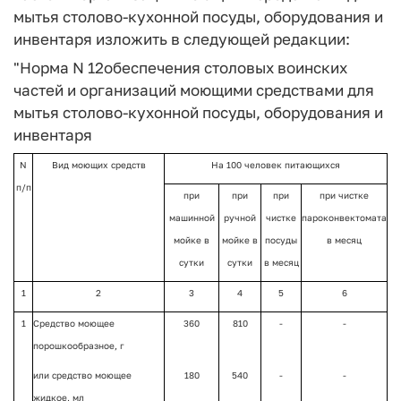
мытья столово-кухонной посуды, оборудования и
инвентаря изложить в следующей редакции:
"Норма N 12
обеспечения столовых воинских
частей и организаций моющими средствами для
мытья столово-кухонной посуды, оборудования и
инвентаря
N
Вид моющих средств
На 100 человек питающихся
п/п
при
при
при
при чистке
машинной
ручной
чистке
пароконвектомата
мойке в
мойке в
посуды
в месяц
сутки
сутки
в месяц
1
2
3
4
5
6
1
Средство моющее
360
810
-
-
порошкообразное, г
или средство моющее
180
540
-
-
жидкое, мл