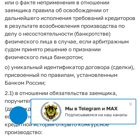
или о факте неприменения в отношении
заемщика правила об освобождении от
дальнейшего исполнения требований кредиторов
в результате возобновления производства по
делу о несостоятельности (банкротстве)
физического лица в случае, если арбитражным
судом принято решение о признании
физического лица банкротом;
о) уникальный идентификатор договора (сделки),
присвоенный по правилам, установленным
Банком России;
2.1) в отношении обязательства заемщика,
поручителя, принципала или лизингополучателя
(для каждой записи кредитной истории) в случае,
Мы в Telegram и MAX
Подписываемся на наш каналы
если в отношении источника формирования
кредитной истории открыто конкурсное
производство: