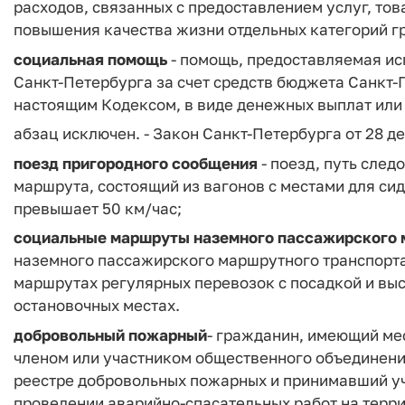
расходов, связанных с предоставлением услуг, тов
повышения качества жизни отдельных категорий г
социальная помощь
- помощь, предоставляемая ис
Санкт-Петербурга за счет средств бюджета Санкт-
настоящим Кодексом, в виде денежных выплат или
абзац исключен. - Закон Санкт-Петербурга от 28 де
поезд пригородного сообщения
- поезд, путь след
маршрута, состоящий из вагонов с местами для си
превышает 50 км/час;
социальные маршруты наземного пассажирского 
наземного пассажирского маршрутного транспорта
маршрутах регулярных перевозок с посадкой и вы
остановочных местах.
добровольный пожарный
- гражданин, имеющий ме
членом или участником общественного объединени
реестре добровольных пожарных и принимавший уч
проведении аварийно-спасательных работ на терр