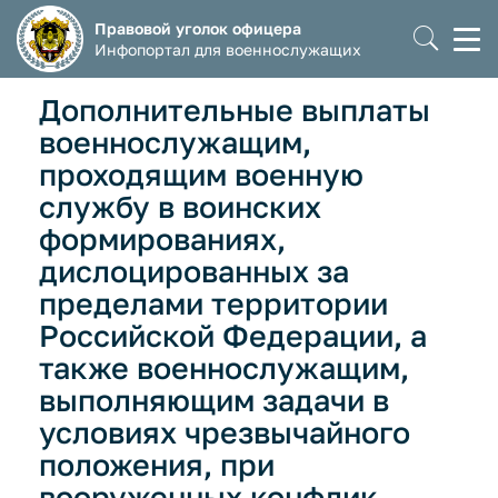
Правовой уголок офицера
Моб
Инфопортал для военнослужащих
мен
Дополнительные выплаты
военнослужащим,
проходящим военную
службу в воинских
формированиях,
дислоцированных за
пределами территории
Российской Федерации, а
также военнослужащим,
выполняющим задачи в
условиях чрезвычайного
положения, при
вооруженных конфлик