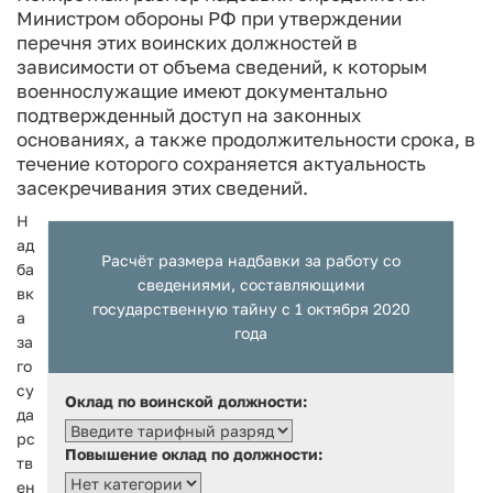
Министром обороны РФ при утверждении
перечня этих воинских должностей в
зависимости от объема сведений, к которым
военнослужащие имеют документально
подтвержденный доступ на законных
основаниях, а также продолжительности срока, в
течение которого сохраняется актуальность
засекречивания этих сведений.
Н
ад
Расчёт размера надбавки за работу со
ба
сведениями, составляющими
вк
государственную тайну с 1 октября 2020
а
года
за
го
су
Оклад по воинской должности:
да
рс
Повышение оклад по должности:
тв
ен