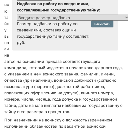
Надбавка за работу со сведениями,
ну
составляющими государственную тайну:
ю
та
йн
Размер надбавки за работу со
Расчитать
у
сведениями, составляющими
вы
государственную тайну составляет:
пл
руб.
ач
ив
ается на основании приказа соответствующего
командира, который издается в начале календарного года,
с указанием в нем воинского звания, фамилии, имени,
отчества (при наличии), воинской должности (согласно
номенклатуре (перечню) должностей работников,
подлежащих оформлению на допуск), личного номера,
номера, числа, месяца, года допуска к государственной
тайне, даты начала выплаты надбавки за государственную
тайну и ее размера в процентах.
При назначении на воинскую должность (временном
исполнении обязанностей по вакантной воинской