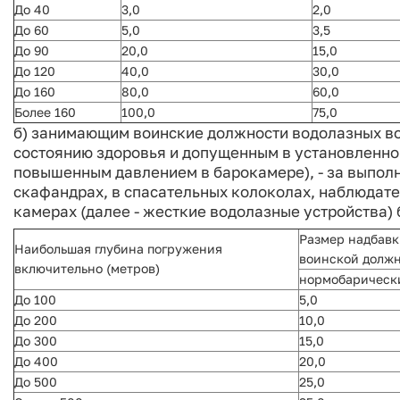
До 40
3,0
2,0
До 60
5,0
3,5
До 90
20,0
15,0
До 120
40,0
30,0
До 160
80,0
60,0
Более 160
100,0
75,0
б) занимающим воинские должности водолазных во
состоянию здоровья и допущенным в установленно
повышенным давлением в барокамере), - за выпол
скафандрах, в спасательных колоколах, наблюдат
камерах (далее - жесткие водолазные устройства) 
Размер надбавки
Наибольшая глубина погружения
воинской должн
включительно (метров)
нормобарическ
До 100
5,0
До 200
10,0
До 300
15,0
До 400
20,0
До 500
25,0