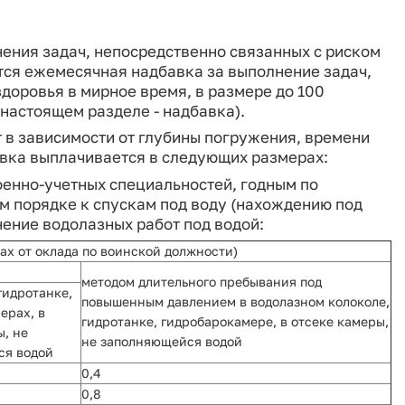
ения задач, непосредственно связанных с риском
тся ежемесячная надбавка за выполнение задач,
доровья в мирное время, в размере до 100
 настоящем разделе - надбавка).
в зависимости от глубины погружения, времени
вка выплачивается в следующих размерах:
енно-учетных специальностей, годным по
м порядке к спускам под воду (нахождению под
ение водолазных работ под водой:
тах от оклада по воинской должности)
методом длительного пребывания под
гидротанке,
повышенным давлением в водолазном колоколе,
ерах, в
гидротанке, гидробарокамере, в отсеке камеры,
ы, не
не заполняющейся водой
ся водой
0,4
0,8