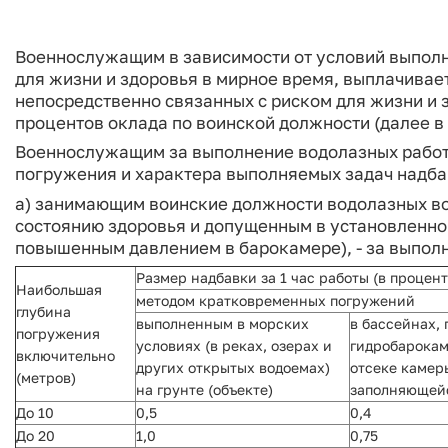
Военнослужащим в зависимости от условий выполн
для жизни и здоровья в мирное время, выплачивае
непосредственно связанных с риском для жизни и з
процентов оклада по воинской должности (далее в
Военнослужащим за выполнение водолазных работ 
погружения и характера выполняемых задач надба
а) занимающим воинские должности водолазных во
состоянию здоровья и допущенным в установленно
повышенным давлением в барокамере), - за выполн
Размер надбавки за 1 час работы (в процен
Наибольшая
методом кратковременных погружений
глубина
выполненным в морских
в бассейнах, 
погружения
условиях (в реках, озерах и
гидробарокам
включительно
других открытых водоемах)
отсеке камер
(метров)
на грунте (объекте)
заполняющей
До 10
0,5
0,4
До 20
1,0
0,75