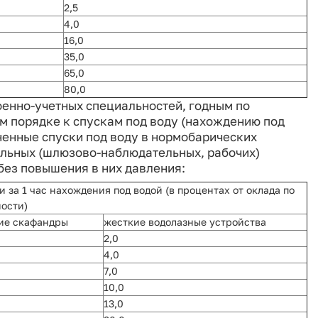
2,5
4,0
16,0
35,0
65,0
80,0
енно-учетных специальностей, годным по
м порядке к спускам под воду (нахождению под
ненные спуски под воду в нормобарических
ельных (шлюзово-наблюдательных, рабочих)
без повышения в них давления:
 за 1 час нахождения под водой (в процентах от оклада по
ости)
ие скафандры
жесткие водолазные устройства
2,0
4,0
7,0
10,0
13,0