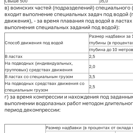
Свыше 500
35,0
в) воинских частей (подразделений) специального 
входит выполнение специальных задач под водой (
движения), - за время плавания под водой в ласта
выполнения специальных заданий под водой):
Размер надбавки за 
Способ движения под водой
глубины (в процента
глубина до 10 метро
В ластах
2,5
На подводных (индивидуальных,
2,0
групповых) средствах движения
В ластах со специальным грузом
3,5
На подводных средствах движения со
2,5
специальным грузом
г) за время компрессии и нахождения под заданны
выполнении водолазных работ методом длительно
период декомпрессии:
Размер надбавки (в процентах от оклада