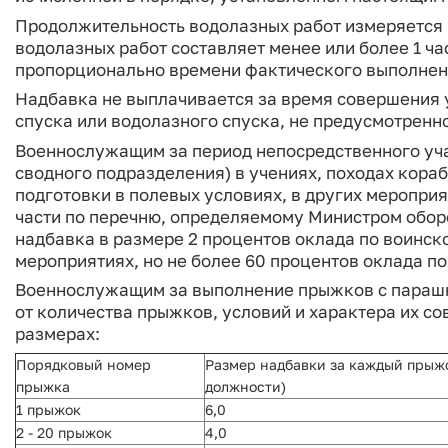
Продолжительность водолазных работ измеряется в
водолазных работ составляет менее или более 1 ч
пропорционально времени фактического выполнени
Надбавка не выплачивается за время совершения 
спуска или водолазного спуска, не предусмотренн
Военнослужащим за период непосредственного учас
сводного подразделения) в учениях, походах кораб
подготовки в полевых условиях, в других меропри
части по перечню, определяемому Министром обо
надбавка в размере 2 процентов оклада по воинск
мероприятиях, но не более 60 процентов оклада п
Военнослужащим за выполнение прыжков с парашют
от количества прыжков, условий и характера их 
размерах:
Порядковый номер
Размер надбавки за каждый прыжо
прыжка
должности)
1 прыжок
6,0
2 - 20 прыжок
4,0