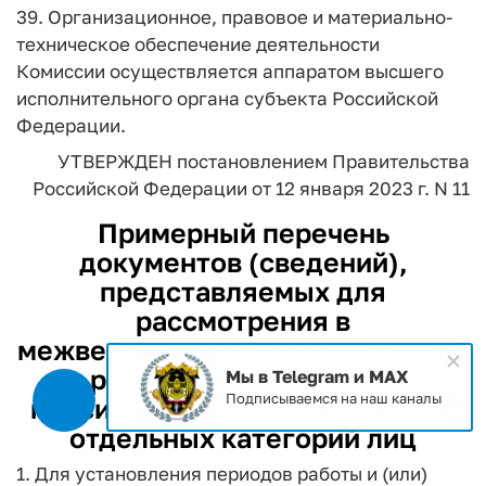
39. Организационное, правовое и материально-
техническое обеспечение деятельности
Комиссии осуществляется аппаратом высшего
исполнительного органа субъекта Российской
Федерации.
УТВЕРЖДЕН
постановлением Правительства
Российской Федерации
от 12 января 2023 г. N 11
Примерный перечень
документов (сведений),
представляемых для
рассмотрения в
межведомственную комиссию по
реализации трудовых,
Мы в Telegram и MAX
Подписываемся на наш каналы
пенсионных и социальных прав
отдельных категорий лиц
1. Для установления периодов работы и (или)