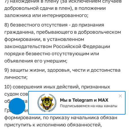
7) нахождения в плену (за исключением случаев
добровольной сдачи в плен), в положении
заложника или интернированного;
8) безвестного отсутствия - до признания
гражданина, пребывающего в добровольческом
формировании, в установленном
законодательством Российской Федерации
порядке безвестно отсутствующим или
объявления его умершим;
9) защиты жизни, здоровья, чести и достоинства
личности;
10) совершения иных действий, признанных
судом совершенными в интересах личности,
Мы в Telegram и MAX
общества и государства.
Подписываемся на наш каналы
Гражданин, пребывающий в добровольческом
формировании, по приказу начальника обязан
приступить к исполнению обязанностей,