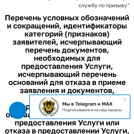
службу по призыву"
Перечень условных обозначений
и сокращений, идентификаторы
категорий (признаков)
заявителей, исчерпывающий
перечень документов,
необходимых для
предоставления Услуги,
исчерпывающий перечень
оснований для отказа в приеме
заявления и документов,
необходимых для
Мы в Telegram и MAX
предоставления Услуги,
Подписываемся на наш каналы
оснований для приостановления
предоставления Услуги или
отказа в предоставлении Услуги,