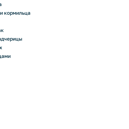
а
ри кормильца
ак
падчерицы
х
цами