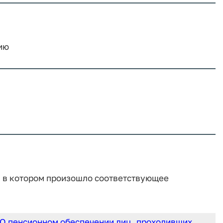
ию
, в котором произошло соответствующее
"О пенсионном обеспечении лиц, проходивших