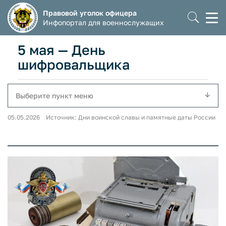
Правовой уголок офицера
Моб
Инфопортал для военнослужащих
мен
5 мая — День
шифровальщика
Выберите пункт меню
05.05.2026 Источник: Дни воинской славы и памятные даты России