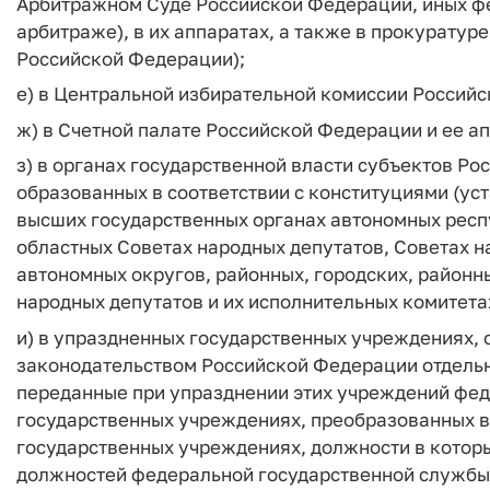
Арбитражном Суде Российской Федерации, иных фе
арбитраже), в их аппаратах, а также в прокурату
Российской Федерации);
е) в Центральной избирательной комиссии Российс
ж) в Счетной палате Российской Федерации и ее ап
з) в органах государственной власти субъектов Р
образованных в соответствии с конституциями (ус
высших государственных органах автономных респу
областных Советах народных депутатов, Советах н
автономных округов, районных, городских, районны
народных депутатов и их исполнительных комитетах
и) в упраздненных государственных учреждениях, 
законодательством Российской Федерации отдель
переданные при упразднении этих учреждений фед
государственных учреждениях, преобразованных в
государственных учреждениях, должности в котор
должностей федеральной государственной службы