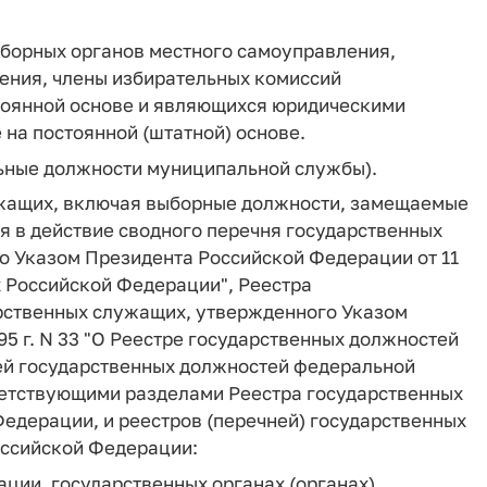
ыборных органов местного самоуправления,
ения, члены избирательных комиссий
тоянной основе и являющихся юридическими
на постоянной (штатной) основе.
ьные должности муниципальной службы).
ужащих, включая выборные должности, замещаемые
ния в действие сводного перечня государственных
 Указом Президента Российской Федерации от 11
х Российской Федерации", Реестра
рственных служащих, утвержденного Указом
5 г. N 33 "О Реестре государственных должностей
ей государственных должностей федеральной
ветствующими разделами Реестра государственных
едерации, и реестров (перечней) государственных
оссийской Федерации:
ции, государственных органах (органах)