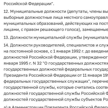
Российской Федерации".
12. Муниципальные должности (депутаты, члены в
выборные должностные лица местного самоуправл
муниципальных образований, действующих на пос
лицами, с правом решающего голоса), замещаемые 
13. Должности муниципальной службы (муниципал
14. Должности руководителей, специалистов и сл
на постоянной основе, с 1 января 1992 г. до введе
должностей Российской Федерации, утвержденного
января 1995 г. N 32 "О государственных должностя
государственных должностей федеральных госуда
Президента Российской Федерации от 11 января 199
федеральных государственных служащих", перечн
государственной службы, которые считались соот
должностей государственной службы Российской Ф
должностей государственной службы субъектов Р
а) в Администрации Президента Российской Федера