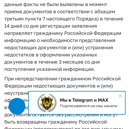
данные факты не были выявлены в момент
приема документов в соответствии с абзацем
третьим пункта 7 настоящего Порядка) в течение
14 дней со дня регистрации заявления
направляет гражданину Российской Федерации
информацию о необходимости представления
недостающих документов и (или) устранения
недостатков в оформлении указанных
документов в течение 3 месяцев со дня
поступления указанной информации.
При непредставлении гражданином Российской
Федерации недостающих документов и (или)
неустранении имеющихся недостатков в их
оформлении в срок, установленный абзацем
Мы в Telegram и MAX
Подписываемся на наш каналы
вторым настоящего пункта, заявление и
документы остаются без рассмотрения и могут
быть возвращены гражданину Российской
Федерации (представителю) по его письменному