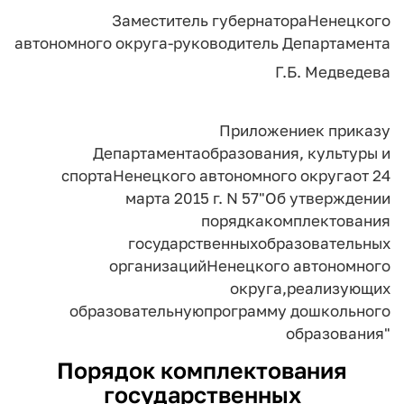
Заместитель губернатора
Ненецкого
автономного округа-
руководитель Департамента
Г.Б. Медведева
Приложение
к приказу
Департамента
образования, культуры и
спорта
Ненецкого автономного округа
от 24
марта 2015 г. N 57
"Об утверждении
порядка
комплектования
государственных
образовательных
организаций
Ненецкого автономного
округа,
реализующих
образовательную
программу дошкольного
образования"
Порядок
комплектования
государственных