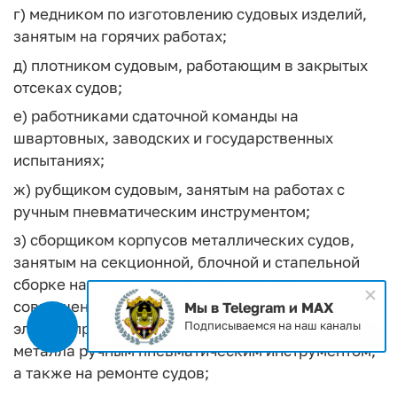
г) медником по изготовлению судовых изделий,
занятым на горячих работах;
д) плотником судовым, работающим в закрытых
отсеках судов;
е) работниками сдаточной команды на
швартовных, заводских и государственных
испытаниях;
ж) рубщиком судовым, занятым на работах с
ручным пневматическим инструментом;
з) сборщиком корпусов металлических судов,
занятым на секционной, блочной и стапельной
сборке надводных судов с постоянным
совмещением своей работы с
Мы в Telegram и MAX
Подписываемся на наш каналы
электроприхваткой, газорезкой и обработкой
металла ручным пневматическим инструментом,
а также на ремонте судов;