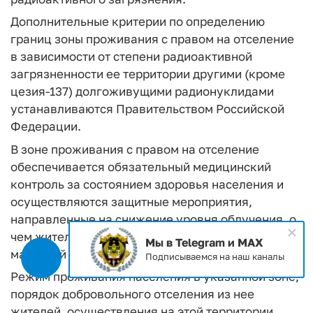
Дополнительные критерии по определению
границ зоны проживания с правом на отселение
в зависимости от степени радиоактивной
загрязненности ее территории другими (кроме
цезия-137) долгоживущими радионуклидами
устанавливаются Правительством Российской
Федерации.
В зоне проживания с правом на отселение
обеспечивается обязательный медицинский
контроль за состоянием здоровья населения и
осуществляются защитные мероприятия,
направленные на снижение уровня облучения, о
чем жители информируются через средства
Мы в Telegram и MAX
массовой информации.
Подписываемся на наш каналы
Режим проживания населения в указанной зоне,
порядок добровольного отселения из нее
жителей, осуществления на этой территории