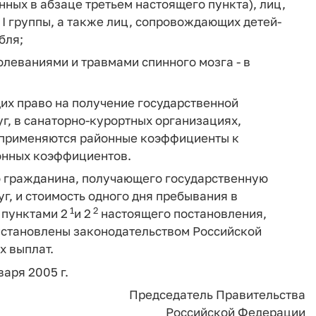
ных в абзаце третьем настоящего пункта), лиц,
 группы, а также лиц, сопровождающих детей-
бля;
болеваниями и травмами спинного мозга - в
их право на получение государственной
г, в санаторно-курортных организациях,
х применяются районные коэффициенты к
йонных коэффициентов.
го гражданина, получающего государственную
г, и стоимость одного дня пребывания в
1
2
 пунктами 2
и 2
настоящего постановления,
 установлены законодательством Российской
 выплат.
варя 2005 г.
Председатель Правительства
Российской Федерации