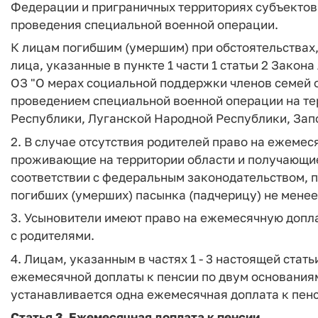
Федерации и приграничных территориях субъектов
проведения специальной военной операции.
К лицам погибшим (умершим) при обстоятельствах,
лица, указанные в пункте 1 части 1 статьи 2 Закона
ОЗ "О мерах социальной поддержки членов семей о
проведением специальной военной операции на т
Республики, Луганской Народной Республики, Зап
2. В случае отсутствия родителей право на ежемес
проживающие на территории области и получающие
соответствии с федеральным законодательством, п
погибших (умерших) пасынка (падчерицу) не менее 
3. Усыновители имеют право на ежемесячную допла
с родителями.
4. Лицам, указанным в частях 1 - 3 настоящей ста
ежемесячной доплаты к пенсии по двум основаниям
устанавливается одна ежемесячная доплата к пенс
Статья 3.
Ежемесячная доплата к пенсии