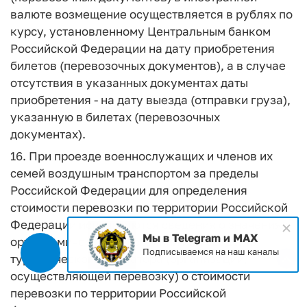
валюте возмещение осуществляется в рублях по
курсу, установленному Центральным банком
Российской Федерации на дату приобретения
билетов (перевозочных документов), а в случае
отсутствия в указанных документах даты
приобретения - на дату выезда (отправки груза),
указанную в билетах (перевозочных
документах).
16. При проезде военнослужащих и членов их
семей воздушным транспортом за пределы
Российской Федерации для определения
стоимости перевозки по территории Российской
Федерации используются сведения о значениях
Мы в Telegram и MAX
ортодромических расстояний или сведения
Подписываемся на наш каналы
туристического оператора (организации,
осуществляющей перевозку) о стоимости
перевозки по территории Российской