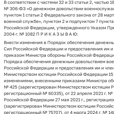
В соответствии с частями 32 и 33 статьи 2, частью 1
№ 306-ФЗ «О денежном довольствии военнослужащ
пунктом 1 статьи 2 Федерального закона от 28 март
военной службе», пунктом 2 и подпунктом 7 пункт
Российской Федерации, утвержденного Указом Пре
2004 г. № 1082 П Р И К А З Ы В А Ю:
Внести изменения в Порядок обеспечения денеж
Сил Российской Федерации и предоставления им и 
приказом Министра обороны Российской Федерации 
Порядка обеспечения денежным довольствием во
Российской Федерации и предоставления им и член
Министерством юстиции Российской Федерации 15 я
изменениями, внесенными приказами Министра обо
№ 425 (зарегистрирован Министерством юстиции Ро
регистрационный № 60335), от 22 апреля 2021 г. 
Российской Федерации 27 мая 2021 г., регистрацион
(зарегистрирован Министерством юстиции Российск
регистрационный № 75707), от 4 марта 2024 г. № 