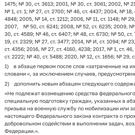
1475; № 30, ст. 3613; 2001, № 30, ст. 3061; 2002, № 21
№ 1, ст. 1; № 27, ст. 2700; № 46, ст. 4437; 2004, № 18, 
4848; 2005, № 14, ст. 1212; 2006, № 11, ст. 1148; № 29,
2007, № 50, ст. 6241; 2008, № 52, ст. 6235; 2009, № 1
30, ст. 4589; № 46, ст. 6407; № 48, ст. 6730; № 50, ст.
19, ст. 2329; № 27, ст. 3477; 2014, № И, ст. 1094; № 23
ст. 4356; 2016, № 27, ст. 4160, 4238; 2017, № 1, ст. 46
ст. 2222; № 40, ст. 5488; 2020, № 12, ст. 1656; № 29,
1) в абзаце первом после слов «затраченные на и
словами «, за исключением случаев, предусмотре
2) дополнить новым абзацем следующего содерж
«Не подлежат возмещению средства федерального
специальную подготовку граждан, указанных в абз
призыва на военную службу по мобилизации или зак
настоящего Федерального закона контракта о про
добровольном содействии в выполнении задач, в
Федерации.».