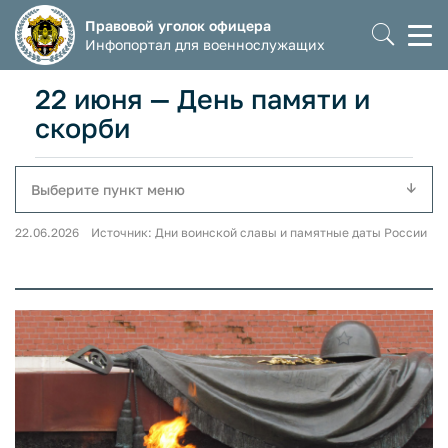
Правовой уголок офицера
Моб
Инфопортал для военнослужащих
мен
22 июня — День памяти и
скорби
Выберите пункт меню
22.06.2026 Источник: Дни воинской славы и памятные даты России