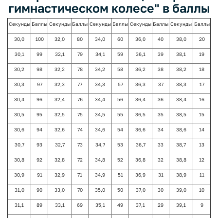
гимнастическом колесе" в баллы
Секунды
Баллы
Секунды
Баллы
Секунды
Баллы
Секунды
Баллы
Секунды
Баллы
30,0
100
32,0
80
34,0
60
36,0
40
38,0
20
30,1
99
32,1
79
34,1
59
36,1
39
38,1
19
30,2
98
32,2
78
34,2
58
36,2
38
38,2
18
30,3
97
32,3
77
34,3
57
36,3
37
38,3
17
30,4
96
32,4
76
34,4
56
36,4
36
38,4
16
30,5
95
32,5
75
34,5
55
36,5
35
38,5
15
30,6
94
32,6
74
34,6
54
36,6
34
38,6
14
30,7
93
32,7
73
34,7
53
36,7
33
38,7
13
30,8
92
32,8
72
34,8
52
36,8
32
38,8
12
30,9
91
32,9
71
34,9
51
36,9
31
38,9
11
31,0
90
33,0
70
35,0
50
37,0
30
39,0
10
31,1
89
33,1
69
35,1
49
37,1
29
39,1
9