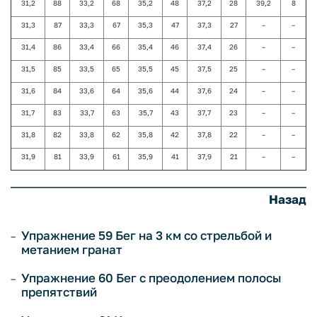
31,2
88
33,2
68
35,2
48
37,2
28
39,2
8
31,3
87
33,3
67
35,3
47
37,3
27
–
–
31,4
86
33,4
66
35,4
46
37,4
26
–
–
31,5
85
33,5
65
35,5
45
37,5
25
–
–
31,6
84
33,6
64
35,6
44
37,6
24
–
–
31,7
83
33,7
63
35,7
43
37,7
23
–
–
31,8
82
33,8
62
35,8
42
37,8
22
–
–
31,9
81
33,9
61
35,9
41
37,9
21
–
–
Назад
Упражнение 59 Бег на 3 км со стрельбой и
метанием гранат
Упражнение 60 Бег с преодолением полосы
препятствий