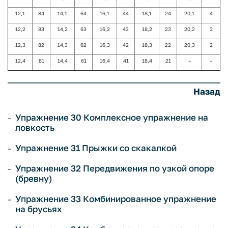
12,1
84
14,1
64
16,1
44
18,1
24
20,1
4
12,2
83
14,2
63
16,2
43
18,2
23
20,2
3
12,3
82
14,3
62
16,3
42
18,3
22
20,3
2
12,4
81
14,4
61
16,4
41
18,4
21
–
–
Назад
Упражнение 30 Комплексное упражнение на
ловкость
Упражнение 31 Прыжки со скакалкой
Упражнение 32 Передвижения по узкой опоре
(бревну)
Упражнение 33 Комбинированное упражнение
на брусьях