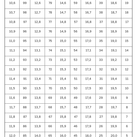
10,6
99
12,6
79
14,6
59
16,6
39
18,6
19
10,7
98
12,7
78
14,7
58
16,7
38
18,7
18
10,8
97
12,8
77
14,8
57
16,8
37
18,8
17
10,9
96
12,9
76
14,9
56
16,9
36
18,9
16
11,0
95
13,0
75
15,0
55
17,0
35
19,0
15
11,1
94
13,1
74
15,1
54
17,1
34
19,1
14
11,2
93
13,2
73
15,2
53
17,2
33
19,2
13
11,3
92
13,3
72
15,3
52
17,3
32
19,3
12
11,4
91
13,4
71
15,4
51
17,4
31
19,4
11
11,5
90
13,5
70
15,5
50
17,5
30
19,5
10
11,6
89
13,6
69
15,6
49
17,6
29
19,6
9
11,7
88
13,7
68
15,7
48
17,7
28
19,7
8
11,8
87
13,8
67
15,8
47
17,8
27
19,8
7
11,9
86
13,9
66
15,9
46
17,9
26
19,9
6
12,0
85
14,0
65
16,0
45
18,0
25
20,0
5