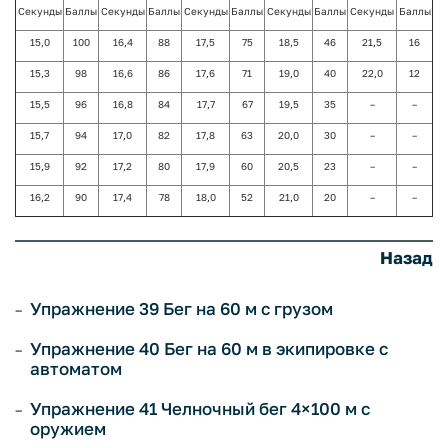
Секунды
Баллы
Секунды
Баллы
Секунды
Баллы
Секунды
Баллы
Секунды
Баллы
15,0
100
16,4
88
17,5
75
18,5
46
21,5
16
15,3
98
16,6
86
17,6
71
19,0
40
22,0
12
15,5
96
16,8
84
17,7
67
19,5
35
–
–
15,7
94
17,0
82
17,8
63
20,0
30
–
–
15,9
92
17,2
80
17,9
60
20,5
23
–
–
16,2
90
17,4
78
18,0
52
21,0
20
–
–
Назад
Упражнение 39 Бег на 60 м с грузом
Упражнение 40 Бег на 60 м в экипировке с
автоматом
Упражнение 41 Челночный бег 4×100 м с
оружием