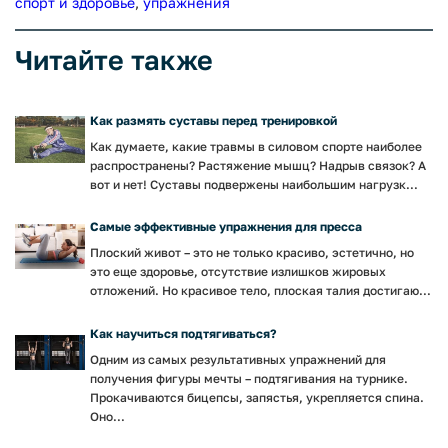
спорт и здоровье
,
упражнения
Читайте также
Как размять суставы перед тренировкой
Как думаете, какие травмы в силовом спорте наиболее
распространены? Растяжение мышц? Надрыв связок? А
вот и нет! Суставы подвержены наибольшим нагрузк...
Самые эффективные упражнения для пресса
Плоский живот – это не только красиво, эстетично, но
это еще здоровье, отсутствие излишков жировых
отложений. Но красивое тело, плоская талия достигаю...
Как научиться подтягиваться?
Одним из самых результативных упражнений для
получения фигуры мечты – подтягивания на турнике.
Прокачиваются бицепсы, запястья, укрепляется спина.
Оно...