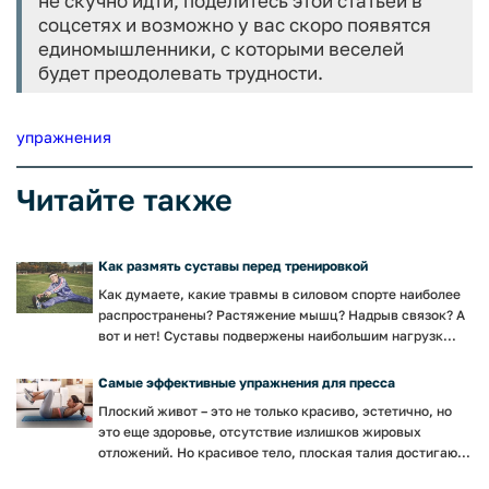
не скучно идти, поделитесь этой статьей в
соцсетях и возможно у вас скоро появятся
единомышленники, с которыми веселей
будет преодолевать трудности.
упражнения
Читайте также
Как размять суставы перед тренировкой
Как думаете, какие травмы в силовом спорте наиболее
распространены? Растяжение мышц? Надрыв связок? А
вот и нет! Суставы подвержены наибольшим нагрузк...
Самые эффективные упражнения для пресса
Плоский живот – это не только красиво, эстетично, но
это еще здоровье, отсутствие излишков жировых
отложений. Но красивое тело, плоская талия достигаю...