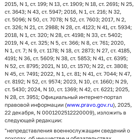
2015, N 1, ст. 199; N 13, ст. 1909; N 18, ст. 2691; N 25,
ст. 3643; N 43, ст. 5947; 2016, N 1, ст. 216; N 32,
ст. 5096; N 50, ст. 7078; N 52, ст. 7603; 2017, N 2,
ст. 326; N 21, ст. 2988; N 28, ст. 4123; N 41, ст. 5934;
2018, N 1, ст. 320; N 28, ст. 4198; N 33, ст. 5402;
2019, N 4, ст. 325; N 5, ст. 366; N 8, ст. 761; 2020,
N 1, ст. 7; N 9, ст. 1178; N 18, ст. 2873; N 27, ст. 4185,
4191; N 36, ст. 5609; N 38, ст. 5853; N 41, ст. 6395;
N 52, ст. 8795; 2021, N 10, ст. 1570; N 22, ст. 3808;
N 45, ст. 7491; 2022, N 1, ст. 81; N 41, ст. 7044; N 47,
ст. 8192; N 52, ст. 9574; 2023, N 10, ст. 1660; N 29,
ст. 5430; 2024, N 10, ст. 1369; N 42, ст. 6221; 2025,
N 28, ст. 3951; Официальный интернет-портал
правовой информации (
www.pravo.gov.ru
), 2025,
22 декабря, N 0001202512220009), изложить в
следующей редакции:
"непредставления военнослужащим сведений о
доходах, об имуществе и обязательствах