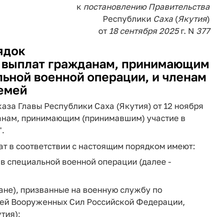
к
постановлению
Правительства
Республики
Саха
(
Якутия
)
от
18
сентября
2025
г. N
377
ядок
 выплат гражданам, принимающим
ьной военной операции, и членам
емей
аза Главы Республики Саха (Якутия) от 12 ноября
данам, принимающим (принимавшим) участие в
.
т в соответствии с настоящим порядком имеют:
в специальной военной операции (далее -
ане), призванные на военную службу по
тей Вооруженных Сил Российской Федерации,
тия);