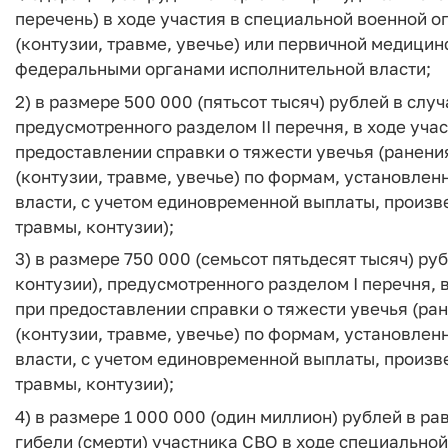
перечень) в ходе участия в специальной военной 
(контузии, травме, увечье) или первичной медици
федеральными органами исполнительной власти;
2) в размере 500 000 (пятьсот тысяч) рублей в слу
предусмотренного разделом II перечня, в ходе уча
предоставлении справки о тяжести увечья (ранения
(контузии, травме, увечье) по формам, установл
власти, с учетом единовременной выплаты, произв
травмы, контузии);
3) в размере 750 000 (семьсот пятьдесят тысяч) ру
контузии), предусмотренного разделом I перечня, 
при предоставлении справки о тяжести увечья (ран
(контузии, травме, увечье) по формам, установл
власти, с учетом единовременной выплаты, произв
травмы, контузии);
4) в размере 1 000 000 (один миллион) рублей в р
гибели (смерти) участника СВО в ходе специально