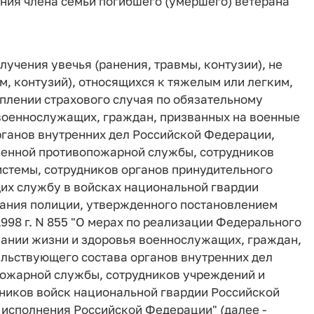
ения члена семьи погибшего (умершего) ветерана
олучения увечья (ранения, травмы, контузии), не
м, контузий), относящихся к тяжелым или легким,
плении страхового случая по обязательному
военнослужащих, граждан, призванных на военные
рганов внутренних дел Российской Федерации,
енной противопожарной службы, сотрудников
истемы, сотрудников органов принудительного
их службу в войсках национальной гвардии
ания полиции, утвержденного постановлением
998 г. N 855 "О мерах по реализации Федерального
вании жизни и здоровья военнослужащих, граждан,
альствующего состава органов внутренних дел
пожарной службы, сотрудников учреждений и
дников войск национальной гвардии Российской
 исполнения Российской Федерации" (далее -