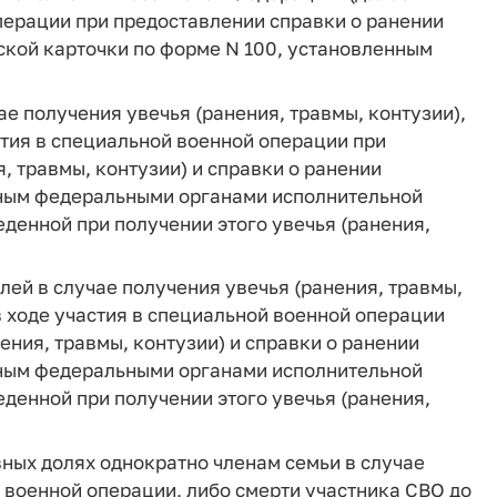
операции при предоставлении справки о ранении
нской карточки по форме N 100, установленным
чае получения увечья (ранения, травмы, контузии),
стия в специальной военной операции при
, травмы, контузии) и справки о ранении
енным федеральными органами исполнительной
еденной при получении этого увечья (ранения,
блей в случае получения увечья (ранения, травмы,
в ходе участия в специальной военной операции
ения, травмы, контузии) и справки о ранении
енным федеральными органами исполнительной
еденной при получении этого увечья (ранения,
авных долях однократно членам семьи в случае
й военной операции, либо смерти участника СВО до