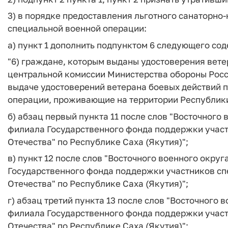
3) в порядке предоставления льготного санаторно
специальной военной операции:
а) пункт 1 дополнить подпунктом 6 следующего со
"6) граждане, которым выданы удостоверения вет
центральной комиссии Министерства обороны Рос
выдаче удостоверений ветерана боевых действий п
операции, проживающие на территории Республики 
б) абзац первый пункта 11 после слов "Восточного в
филиала Государственного фонда поддержки учас
Отечества" по Республике Саха (Якутия)";
в) пункт 12 после слов "Восточного военного округа
Государственного фонда поддержки участников с
Отечества" по Республике Саха (Якутия)";
г) абзац третий пункта 13 после слов "Восточного в
филиала Государственного фонда поддержки учас
Отечества" по Республике Саха (Якутия)";