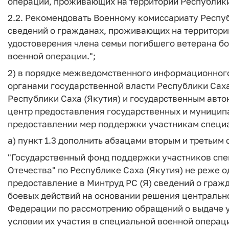
операции, проживающих на территории Республики
2.2. Рекомендовать Военному комиссариату Респуб
сведений о гражданах, проживающих на территории
удостоверения члена семьи погибшего ветерана бо
военной операции.";
2) в порядке межведомственного информационног
органами государственной власти Республики Саха
Республики Саха (Якутия) и государственным ав
центр предоставления государственных и муниципа
предоставлении мер поддержки участникам специа
а) пункт 1.3 дополнить абзацами вторым и третьи
"Государственный фонд поддержки участников сп
Отечества" по Республике Саха (Якутия) не реже о
предоставление в Минтруд РС (Я) сведений о граж
боевых действий на основании решения центральн
Федерации по рассмотрению обращений о выдаче у
условии их участия в специальной военной опера