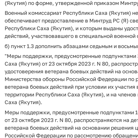
(Якутия) по форме, утвержденной приказом Минтру
Военный комиссариат Республики Саха (Якутия) не 
обеспечивает предоставление в Минтруд РС (Я) св
Республики Саха (Якутия), и которым выданы удос
действий, участвовавшего в специальной военной 
б) пункт 1.3 дополнить абзацами седьмым и восьм
"Меры поддержки, предусмотренные подпунктами 3-
Саха (Якутия) от 23 октября 2023 г. N 80, распрос
удостоверения ветерана боевых действий на осно
Министерства обороны Российской Федерации по 
ветерана боевых действий при условии их участия
территории Республики Саха (Якутия), и на члено
Саха (Якутия).
Меры поддержки, предусмотренные подпунктами 1-1
от 23 октября 2023 г. N 80, распространяются на 
ветерана боевых действий на основании решения 
Российской Федерации по рассмотрению обращени