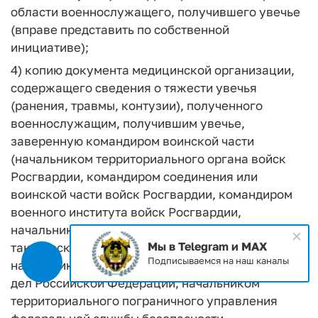
области военнослужащего, получившего увечье
(вправе представить по собственной
инициативе);
4) копию документа медицинской организации,
содержащего сведения о тяжести увечья
(ранения, травмы, контузии), полученного
военнослужащим, получившим увечье,
заверенную командиром воинской части
(начальником территориального органа войск
Росгвардии, командиром соединения или
воинской части войск Росгвардии, командиром
военного института войск Росгвардии,
начальником управления оперативно-
Мы в Telegram и MAX
тактического объединения Росгвардии,
Подписываемся на наш каналы
начальником подразделения органов внутренних
дел Российской Федерации, начальником
территориального пограничного управления