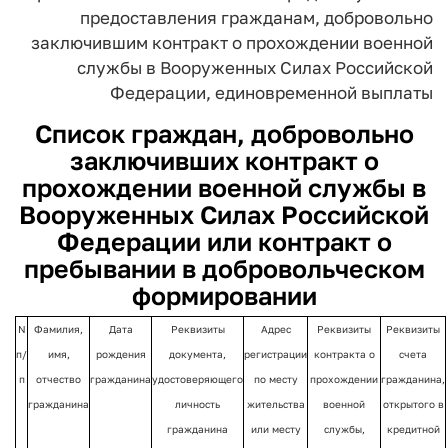
предоставления гражданам, добровольно
заключившим контракт о прохождении военной
службы в Вооруженных Силах Российской
Федерации,
единовременной выплаты
Список граждан, добровольно
заключивших контракт о
прохождении военной службы в
Вооруженных Силах Российской
Федерации или контракт о
пребывании в добровольческом
формировании
N
Фамилия,
Дата
Реквизиты
Адрес
Реквизиты
Реквизиты
п/
имя,
рождения
документа,
регистрации
контракта о
счета
п
отчество
гражданина
удостоверяющего
по месту
прохождении
гражданина,
гражданина
личность
жительства
военной
открытого в
гражданина
или месту
службы,
кредитной