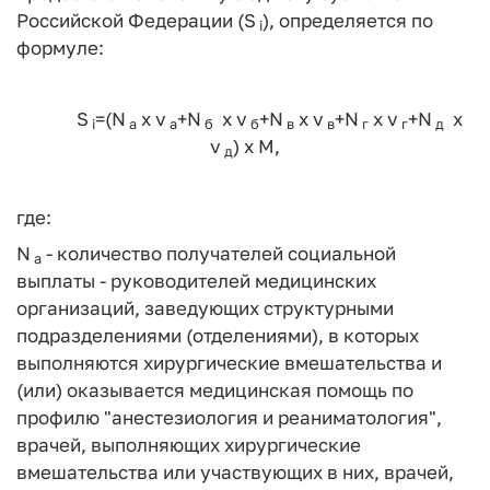
Российской Федерации (S
), определяется по
i
формуле:
S
=(N
x
v
+N
x v
+N
x v
+N
x v
+N
x
i
a
a
б
б
в
в
г
г
д
v
)
x M,
д
где:
N
- количество получателей социальной
a
выплаты - руководителей медицинских
организаций, заведующих структурными
подразделениями (отделениями), в которых
выполняются хирургические вмешательства и
(или) оказывается медицинская помощь по
профилю "анестезиология и реаниматология",
врачей, выполняющих хирургические
вмешательства или участвующих в них, врачей,