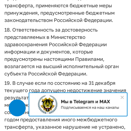
трансферта, применяются бюджетные меры
принуждения, предусмотренные бюджетным
законодательством Российской Федерации.
18. Ответственность за достоверность
представляемых в Министерство
здравоохранения Российской Федерации
информации и документов, которые
предусмотрены настоящими Правилами,
возлагается на высший исполнительный орган
субъекта Российской Федерации.
19. В случае если по состоянию на 31 декабря
текущего года допущено недостижение значения
результата предоставления иного
Мы в Telegram и MAX
межбюджетного трансферта, установленного
Подписываемся на наш каналы
соглашением, и до 1 апреля года, следующего за
годом предоставления иного межбюджетного
трансферта, указанное нарушение не устранено,