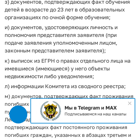
з) документов, подтверждающих факт обучения
детей в возрасте до 23 лет в образовательных
организациях по очной форме обучения;
и) документов, удостоверяющих личность и
полномочия представителя заявителя (при
подаче заявления уполномоченным лицом,
законным представителем заявителя);
к) выписок из ЕГРН о правах отдельного лица на
имевшиеся (имеющиеся) у него объекты
недвижимости либо уведомления;
л) информации Комитета из сводного реестра;
м) документов, подтверждающих факт проживания
погибших граждан, указанных в абзаце втором
Мы в Telegram и MAX
пункта 1 настоящего Порядка, на территории
Подписываемся на наш каналы
Ленинградской области/документов,
подтверждающих факт постоянного проживания
погибших граждан, указанных в абзацах третьем и