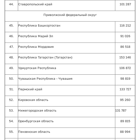
44.
Ставропольский край
101 287
Приволжский федеральный округ
45.
Республика Башкортостан
116 212
46.
Республика Марий Эл
91 026
47.
Республика Мордовия
86 518
48.
Республика Татарстан (Татарстан)
153 146
49.
Удмуртская Республика
106 872
50.
Чувашская Республика - Чувашия
98 819
51.
Пермский край
133 727
52.
Кировская область
95 260
53.
Нижегородская область
131 787
54.
Оренбургская область
89 815
55.
Пензенская область
88 994