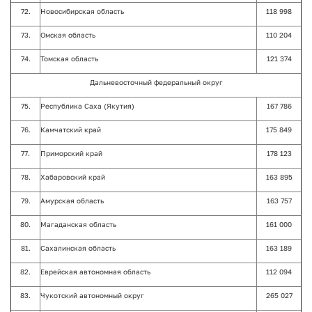
72.
Новосибирская область
118 998
73.
Омская область
110 204
74.
Томская область
121 374
Дальневосточный федеральный округ
75.
Республика Саха (Якутия)
167 786
76.
Камчатский край
175 849
77.
Приморский край
178 123
78.
Хабаровский край
163 895
79.
Амурская область
163 757
80.
Магаданская область
161 000
81.
Сахалинская область
163 189
82.
Еврейская автономная область
112 094
83.
Чукотский автономный округ
265 027