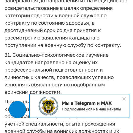
завершаются до направления их на медицинское
освидетельствование в целях определения
категории годности к военной службе по
контракту по состоянию здоровья, в
десятидневный срок со дня принятия к
рассмотрению заявления кандидата о
поступлении на военную службу по контракту.
31. Социально-психологическое изучение
кандидатов направлено на оценку их
профессиональной подготовленности и
личностных качеств, позволяющих успешно
исполнять обязанности по подобранным
воинским должностям.
При анализе документов, представленных
Мы в Telegram и MAX
кандидатами, устанавливаются уровень
Подписываемся на наш каналы
образования, квалификация, наличие военно-
учетной специальности, опыта прохождения
военной службы на воинских должностях и их