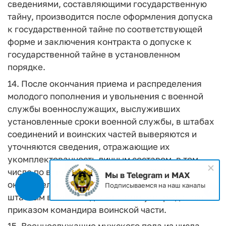
сведениями, составляющими государственную
тайну, производится после оформления допуска
к государственной тайне по соответствующей
форме и заключения контракта о допуске к
государственной тайне в установленном
порядке.
14. После окончания приема и распределения
молодого пополнения и увольнения с военной
службы военнослужащих, выслуживших
установленные сроки военной службы, в штабах
соединений и воинских частей выверяются и
уточняются сведения, отражающие их
укомплектованность личным составом, в том
числе по воинским должностям и ВУС, и
Мы в Telegram и MAX
окончательная расстановка личного состава по
Подписываемся на наш каналы
штатным воинским должностям утверждается
приказом командира воинской части.
15. Военнослужащие мужского пола из числа