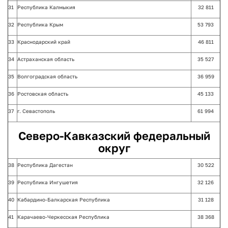
31
Республика Калмыкия
32 811
32
Республика Крым
53 793
33
Краснодарский край
46 811
34
Астраханская область
35 527
35
Волгоградская область
36 959
36
Ростовская область
45 133
37
г. Севастополь
61 994
Северо-Кавказский федеральный
округ
38
Республика Дагестан
30 522
39
Республика Ингушетия
32 126
40
Кабардино-Балкарская Республика
31 128
41
Карачаево-Черкесская Республика
38 368