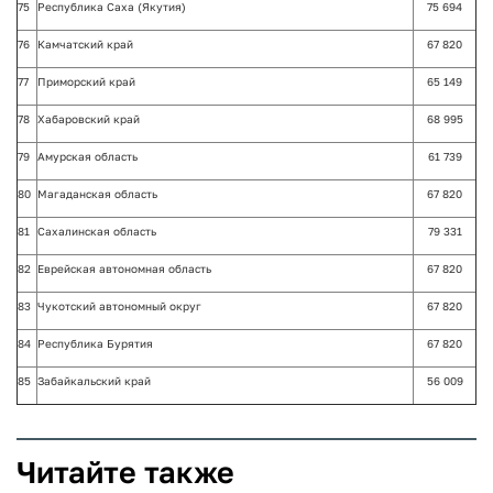
75
Республика Саха (Якутия)
75 694
76
Камчатский край
67 820
77
Приморский край
65 149
78
Хабаровский край
68 995
79
Амурская область
61 739
80
Магаданская область
67 820
81
Сахалинская область
79 331
82
Еврейская автономная область
67 820
83
Чукотский автономный округ
67 820
84
Республика Бурятия
67 820
85
Забайкальский край
56 009
Читайте также