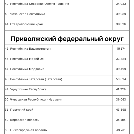
42
Республика Северная Осетия - Алания
34 933
43
Чеченская Республика
39 289
44
Ставропольский край
30 526
Приволжский федеральный округ
45
Республика Башкортостан
45 174
46
Республика Марий Эл
33 424
47
Республика Мордовия
39 499
48
Республика Татарстан (Татарстан)
53 024
49
Удмуртская Республика
41 229
50
Чувашская Республика - Чувашия
36 063
51
Пермский край
43 398
52
Кировская область
35 185
53
Нижегородская область
49 731