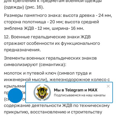
для крепления к предметам военной одежды
(одежды) (рис. 16).
Размеры памятного знака: высота древка - 24 мм,
сторона полотнища - 20 мм; высота средней
эмблема ЖДВ - 12 мм, ширина- 16 мм.
12. Военные геральдические знаки ЖДВ
отражают особенности их функционального
предназначения.
Элементы военных геральдических знаков
символизируют (семантика):
молоток и путевой ключ (символ труда и
инженерной мысли), железнодорожное колесо с
крыльями (символ движения и скорости),
Мы в Telegram и MAX
пролетное строение железнодорожного моста
Подписываемся на наш каналы
(символ объединения и созидания) - основное
содержание деятельности ЖДВ по техническому
прикрытию, восстановлению и строительству