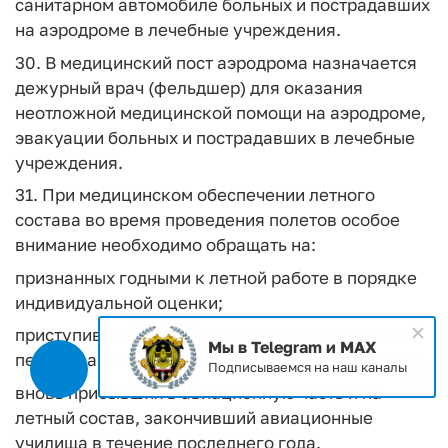
санитарном автомобиле больных и пострадавших
на аэродроме в лечебные учреждения.
30. В медицинский пост аэродрома назначается
дежурный врач (фельдшер) для оказания
неотложной медицинской помощи на аэродроме,
эвакуации больных и пострадавших в лечебные
учреждения.
31. При медицинском обеспечении летного
состава во время проведения полетов особое
внимание необходимо обращать на:
признанных годными к летной работе в порядке
индивидуальной оценки;
приступивших к полетам после значительного
Мы в Telegram и MAX
перерыва или после перенесенных заболеваний;
Подписываемся на наш каналы
вновь прибывших в авиационную часть и на
летный состав, закончивший авиационные
училища в течение последнего года.