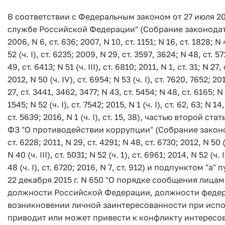
В соответствии с Федеральным законом от 27 июля 20
службе Российской Федерации" (Собрание законодател
2006, N 6, ст. 636; 2007, N 10, ст. 1151; N 16, ст. 1828; N 4
52 (ч. I), ст. 6235; 2009, N 29, ст. 3597, 3624; N 48, ст. 57
49, ст. 6413; N 51 (ч. III), ст. 6810; 2011, N 1, ст. 31; N 27
2012, N 50 (ч. IV), ст. 6954; N 53 (ч. I), ст. 7620, 7652; 20
27, ст. 3441, 3462, 3477; N 43, ст. 5454; N 48, ст. 6165; N 4
1545; N 52 (ч. I), ст. 7542; 2015, N 1 (ч. I), ст. 62, 63; N 14,
ст. 5639; 2016, N 1 (ч. I), ст. 15, 38), частью второй с
ФЗ "О противодействии коррупции" (Собрание законод
ст. 6228; 2011, N 29, ст. 4291; N 48, ст. 6730; 2012, N 50 (ч
N 40 (ч. III), ст. 5031; N 52 (ч. 1), ст. 6961; 2014, N 52 (ч. 
48 (ч. I), ст. 6720; 2016, N 7, ст. 912) и подпунктом 
22 декабря 2015 г. N 650 "О порядке сообщения лиц
должности Российской Федерации, должности федер
возникновении личной заинтересованности при исп
приводит или может привести к конфликту интересов