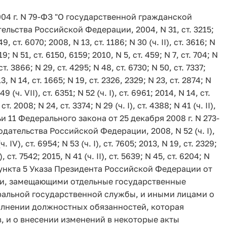
04 г. N 79-ФЗ "О государственной гражданской
ьства Российской Федерации, 2004, N 31, ст. 3215;
9, ст. 6070; 2008, N 13, ст. 1186; N 30 (ч. II), ст. 3616; N
19; N 51, ст. 6150, 6159; 2010, N 5, ст. 459; N 7, ст. 704; N
, ст. 3866; N 29, ст. 4295; N 48, ст. 6730; N 50, ст. 7337;
13, N 14, ст. 1665; N 19, ст. 2326, 2329; N 23, ст. 2874; N
9 (ч. VII), ст. 6351; N 52 (ч. I), ст. 6961; 2014, N 14, ст.
 ст. 2008; N 24, ст. 3374; N 29 (ч. I), ст. 4388; N 41 (ч. II),
татьи 11 Федерального закона от 25 декабря 2008 г. N 273-
ательства Российской Федерации, 2008, N 52 (ч. I),
. IV), ст. 6954; N 53 (ч. I), ст. 7605; 2013, N 19, ст. 2329;
I), ст. 7542; 2015, N 41 (ч. II), ст. 5639; N 45, ст. 6204; N
"а" пункта 5 Указа Президента Российской Федерации от
ами, замещающими отдельные государственные
альной государственной службы, и иными лицами о
олнении должностных обязанностей, которая
, и о внесении изменений в некоторые акты