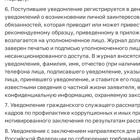
6. Поступившее уведомление регистрируется в ден
уведомлений о возникновении личной заинтересов
обязанностей, которая приводит или может привест
рекомендуемому образцу, приведенному в прилож
возлагается на уполномоченное лицо. Журнал долж
заверен печатью и подписью уполномоченного лица
несанкционированного доступа. В журнал вносятс
уведомления, фамилия, имя, отчество (при наличи
телефона лица, подписавшего уведомление, указыв
лица, принявшего уведомление, и ставится его по
известными сведения о частной жизни заявителя, е
конфиденциальную информацию, охраняемую зако
7. Уведомление гражданского служащего рассмат
кадров по профилактике коррупционных и иных пр
мотивированного заключения по результатам рассм
8. Уведомление с заключением направляются для 
Российской Федерации по соблюдению требовани