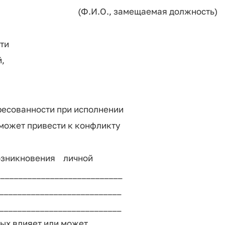
(Ф.И.О., замещаемая должность)
ти
,
есованности при исполнении
 может привести к конфликту
зникновения личной
____________________________
___________________________
___________________________
ых влияет или может