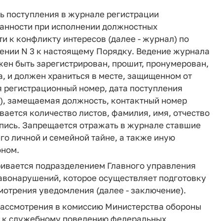
ь поступления в журнале регистрации
анности при исполнении должностных
и к конфликту интересов (далее - журнал) по
ении N 3 к настоящему Порядку. Ведение журнала
ен быть зарегистрирован, прошит, пронумерован,
, и должен храниться в месте, защищенном от
я регистрационный номер, дата поступления
и), замещаемая должность, контактный номер
ается количество листов, фамилия, имя, отчество
дпись. Запрещается отражать в журнале ставшие
го личной и семейной тайне, а также иную
ном.
ривается подразделением Главного управления
авонарушений, которое осуществляет подготовку
отрения уведомления (далее - заключение).
рассмотрения в комиссию Министерства обороны
й к служебному поведению федеральных