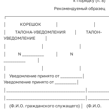
к Порядку (п. 8)
Рекомендуемый образец
┌───────────────────────────────────
│ КОРЕШОК │ │
│ ТАЛОНА-УВЕДОМЛЕНИЯ │ ТАЛОН-
УВЕДОМЛЕНИЕ │
│ │ │
│ N __________ │ N
__________ │
│ │ │
│ Уведомление принято от __________│
Уведомление принято от __________│
│____________________________________│_________
│____________________________________│_________
│ (Ф.И.О. гражданского служащего) │ (Ф.И.О.