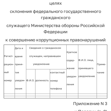
целях
склонения федерального государственного
гражданского
служащего Министерства обороны Российской
Федерации
к совершению коррупционных правонарушений
Сведения о гражданском
Дата и
Краткое
служащем, направившем
Регист-
время
Ф.И.О. лица,
содер-
уведомление
рацион-
приня-
Приме-
принявшего
жание
ный
тия
чание
контактный
уведомление
уведом-
номер
уведом-
Ф.И.О.
должность
номер
ления
ления
телефона
Приложение N 3