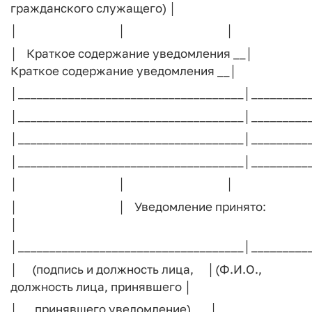
гражданского служащего) │
│ │ │
│ Краткое содержание уведомления __│
Краткое содержание уведомления __│
│____________________________________│_________
│____________________________________│_________
│____________________________________│_________
│____________________________________│_________
│ │ │
│ │ Уведомление принято:
│
│____________________________________│_________
│ (подпись и должность лица, │(Ф.И.О.,
должность лица, принявшего │
│ принявшего уведомление) │