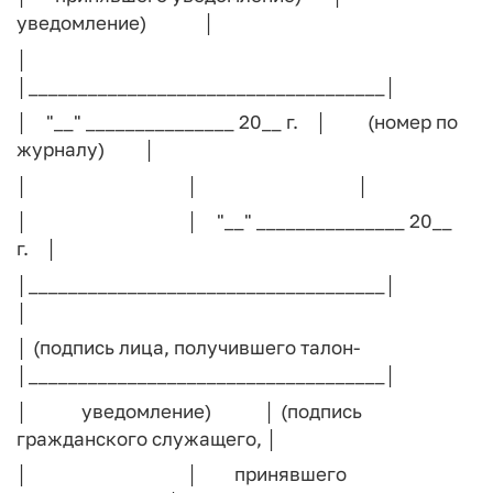
уведомление) │
│
│____________________________________│
│ "__" _______________ 20__ г. │ (номер по
журналу) │
│ │ │
│ │ "__" _______________ 20__
г. │
│________________________________
│
│ (подпись лица, получившего талон-
│____________________________________│
│ уведомление) │ (подпись
гражданского служащего, │
│ │ принявшего