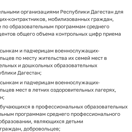
ельными организациями Республики Дагестан для
щих-контрактников, мобилизованных граждан,
е по образовательным программам среднего
центов общего объема контрольных цифр приема
пасынкам и падчерицам военнослужащих-
ьцев по месту жительства их семей мест в
ельных и дошкольных образовательных
ублики Дагестан;
пасынкам и падчерицам военнослужащих-
ьцев мест в летних оздоровительных лагерях,
н;
 обучающихся в профессиональных образовательных
ельным программам среднего профессионального
 образовании, являющихся детьми
граждан, добровольцев;